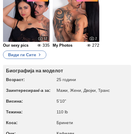
12
2
335
272
Our sexy pics
My Photos
Види ги Сите
Биографија на моделот
Возраст:
25 години
Заинтересиран/-а за:
Мажи, Жени, Двојки, Транс
Висина:
5'10"
Тежина:
110 lb
Коса:
Бринети
Очи:
Кафеави