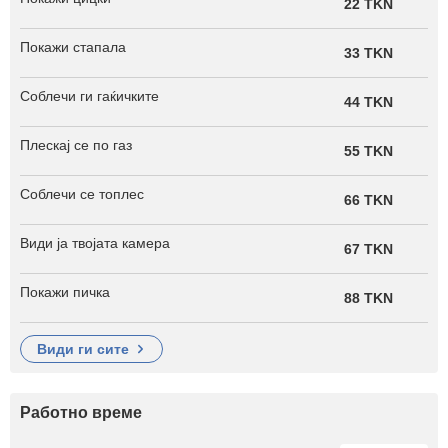
22 TKN
Покажи стапала
33 TKN
Соблечи ги гаќичките
44 TKN
Плескај се по газ
55 TKN
Соблечи се топлес
66 TKN
Види ја твојата камера
67 TKN
Покажи пичка
88 TKN
види ги сите
Работно време