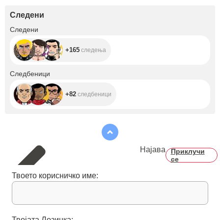
Следени
+165
Следени
+165
следења
+82
Следбеници
+82
следбеници
Најава
Приклучи
се
Твоето корисничко име:
Твојата Лозинка: