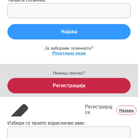
Најава
Ја заборави лозинката?
Ресетирај овде
Немаш сметка?
Регистрација
Регистрирај
Најава
се
Избери го твоето корисничко име: