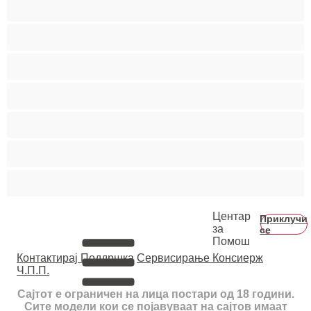
Средни цицки
Студентки
Тинејџерки+18
Фетиш
Фрлање Млаз
Црвенокоси
Црнкињи
Центар
Приклучи
за
се
Помош
Контактирај Поддршка
Сервисирање Консиерж
Ч.П.П.
Сајтот е ограничен на лица постари од 18 години.
Сите модели кои се појавуваат на сајтов имаат