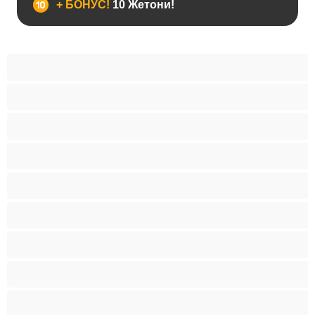
+ БОНУС!
10 Жетони!
BBW
Азијски
Анален
Арапски
Баби
Бели Девојки
Бондиџ
Бремени
Бринети