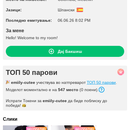
Јазици:
Шпански
Последно емитување:
06.06.26 8:02 PM
За мене
Hello! Welcome to my room!
Дај Бакшиш
ТОП 50 парови
emiily-cutee
учествува во натпреварот
ТОП 50 парови
.
Моделот моментално е на
547 место
(0 поени).
Испрати Токени за
emiily-cutee
да биде поблиску до
победа!
Слики
БЕСПЛАТНО
БЕСПЛАТНО