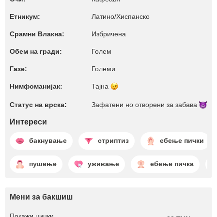
Етникум:
Латино/Хиспанско
Срамни Влакна:
Избричена
Обем на гради:
Голем
Газе:
Големи
Нимфоманијак:
Тајна
Статус на врска:
Зафатени но отворени за
забава
Интереси
бакнување
стриптиз
ебење пички
пушење
уживање
ебење пичка
Мени за бакшиш
Покажи цицки