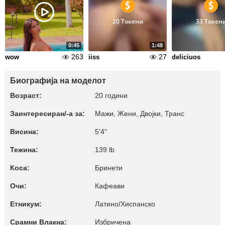
20 Токени
33 Токен
0:45
1:48
263
27
wow
iiss
deliciuos
Биографија на моделот
Возраст:
20 години
Заинтересиран/-а за:
Мажи, Жени, Двојки, Транс
Висина:
5'4"
Тежина:
139 lb
Коса:
Бринети
Очи:
Кафеави
Етникум:
Латино/Хиспанско
Срамни Влакна:
Избричена