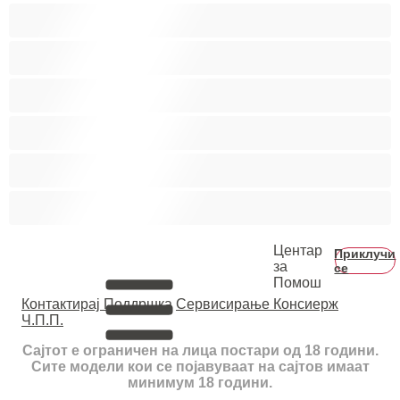
Студентки
Тинејџерки+18
Фетиш
Фрлање Млаз
Црвенокоси
Црнкињи
Центар
Приклучи
за
се
Помош
Контактирај Поддршка
Сервисирање Консиерж
Ч.П.П.
Сајтот е ограничен на лица постари од 18 години.
Сите модели кои се појавуваат на сајтов имаат
минимум 18 години.