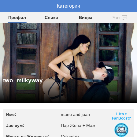
two_milkyway
Категории
Профил
Слики
Видеа
Чет
two_milkyway
Име:
manu and juan
Што е
FanBoost?
Јас сум:
Пар Жена + Маж
Место на Живеење:
Colombia