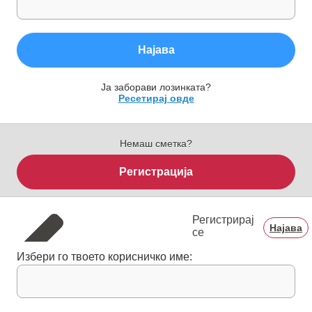
Најава
Ја заборави лозинката?
Ресетирај овде
Немаш сметка?
Регистрација
Регистрирај
Најава
се
Избери го твоето корисничко име: