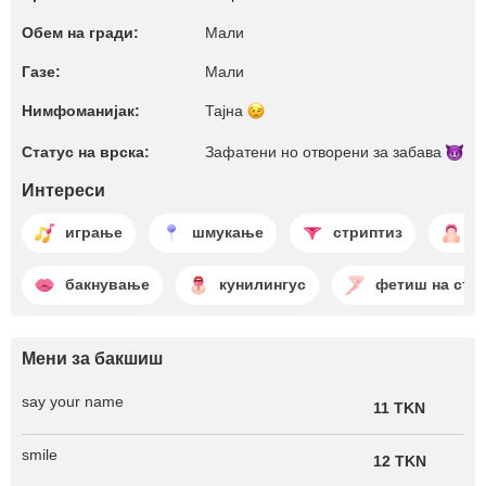
Обем на гради:
Мали
Газе:
Мали
Нимфоманијак:
Тајна
Статус на врска:
Зафатени но отворени за
забава
Интереси
играње
шмукање
стриптиз
д
бакнување
кунилингус
фетиш на ста
Мени за бакшиш
say your name
11 TKN
smile
12 TKN