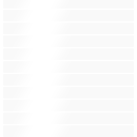
Мали цицки
Мускулни
Најдобро за привати
Огромни Цицки
Порно Sвезди
Пушење
Русокоси
Ситни
Слатки
Средни цицки