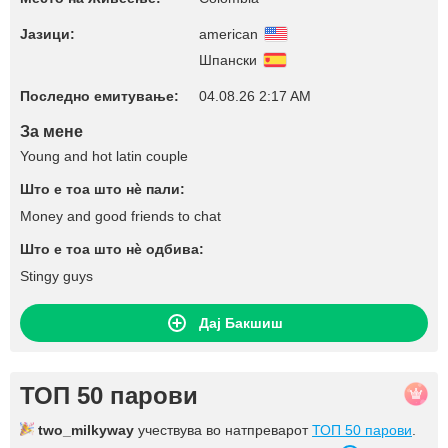
Јазици:
american
Шпански
Последно емитување:
04.08.26 2:17 AM
За мене
Young and hot latin couple
Што е тоа што нѐ пали:
Money and good friends to chat
Што е тоа што нѐ одбива:
Stingy guys
Дај Бакшиш
ТОП 50 парови
two_milkyway
учествува во натпреварот
ТОП 50 парови
.