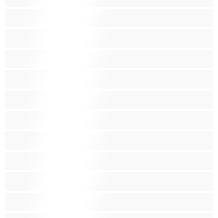
Возрасни
Голем газ
Големи цицки
Групен Секс
Дебелки
Домаќинки
Играчки
Избричена пичка
Индиски
Латина
Лезбејки