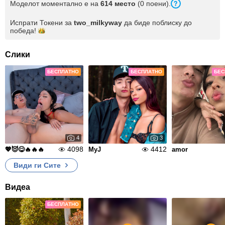
Моделот моментално е на
614 место
(0 поени).
Испрати Токени за
two_milkyway
да биде поблиску до
победа!
Слики
БЕСПЛАТНО
БЕСПЛАТНО
БЕС
4
3
4098
4412
💖😈😋🔥🔥🔥
MyJ
amor
Види ги Сите
Видеа
БЕСПЛАТНО