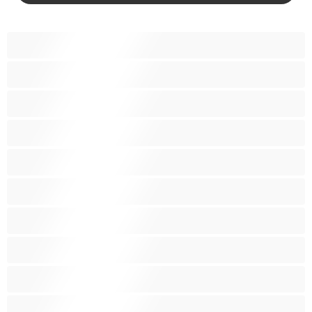
BBW
Азијски
Анален
Арапски
Баби
Бели Девојки
Бондиџ
Бремени
Бринети
Влакнеста пичка