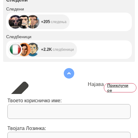
+205
Следени
+205
следења
+2.2K
Следбеници
+2.2K
следбеници
Најава
Приклучи
се
Твоето корисничко име:
Твојата Лозинка: